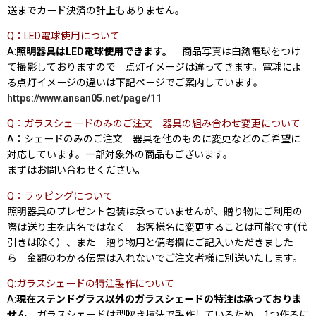
送までカード決済の計上もありません。
Q：LED電球使用について
A:
照明器具はLED電球使用できます。
商品写真は白熱電球をつけ
て撮影しておりますので 点灯イメージは違ってきます。電球によ
る点灯イメージの違いは下記ページでご案内しています。
https://www.ansan05.net/page/11
Q：ガラスシェードのみのご注文 器具の組み合わせ変更について
A：シェードのみのご注文 器具を他のものに変更などのご希望に
対応しています。一部対象外の商品もございます。
まずはお問い合わせください
。
Q：ラッピングについて
照明器具のプレゼント包装は承っていませんが、贈り物にご利用の
際は送り主を店名ではなく お客様名に変更することは可能です(代
引きは除く）、また 贈り物用と備考欄にご記入いただきました
ら 金額のわかる伝票は入れないでご注文者様に別送いたします。
Q:ガラスシェードの特注製作について
A:
現在ステンドグラス以外のガラスシェードの特注は承っておりま
せん。
ガラスシェードは型吹き技法で製作しているため、1つ作るに