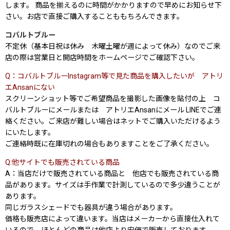
します。 商品を揃えるのに時間がかかりますので早めにお知らせ下
さい。お店で直接ご購入することももちろんできます。
コバルトブルー
不定休（基本日祝は休み 木曜土曜が週によって休み）なのでご来
店の際は営業日と開店時間をホームページでご確認下さい。
Q：コバルトブルーInstagram等で見た商品を購入したいが アトリ
エAnsanにない
スクリーンショット等でご希望商品を撮影した画像を貼付の上 コ
バルトブルーにメールまたは アトリエAnsanにメール LINEでご連
絡ください。ご来店が難しい場合はネットでご購入いただけるよう
にいたします。
ご連絡時既に在庫切れの場合もありますことをご了承ください。
Q:他サイトでも販売されている商品
A：当店だけで販売されている商品と 他店でも販売されている商
品があります。サイズは手作業で計測しているので多少違うことが
あります。
同じガラスシェードでも器具が違う場合があります。
価格も販売店によって違います。当店はメーカーから直接仕入れて
いるので ほとんどの商品は他店より安価で販売しております。