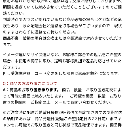
原則お届けから8日以降のご連絡は返品交換お断りしておりますが、
期間を過ぎていても対応させていただくこともございますのでご相
談ください。
到着時点でガラスが割れているなど商品破損の場合はケガなどの危
険もあり また配送会社と連絡を取る場合がございますので 現状
のままさわらずに連絡をお待ちください。
商品不良 破損の場合は交換または全額返金で対応させていただき
ます。
イメージ違いやサイズ違いなど、お客様ご都合での返品をご希望の
場合、未使用の商品に限り、送料お客様負担で返品対応させていた
だきます。
但し受注生産品 コード変更をした器具は返品対象外になります。
Q：商品のお取り置きについて
A：
商品
のお取り置き承ります。
商品 数量 お取り置き期間によ
って可能な範囲で対応いたします。 ご希望の商品 数量 お取り
置きの期間を ご指定の上 メールでお問い合わせください。
※ご注文時に配達ご希望日最長29日後まで指定できますので期間内
の納期であれば 商品発送日(配達ご希望指定日の2-3日前）までキ
ャンセル可能でお取り置きと同じ状態で商品確保できます。商品発