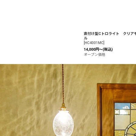
直付け型Cトロライト クリア
ル
[
HC4001MC
]
14,000
円
～
(税込)
オープン価格