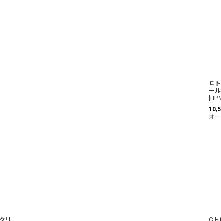
絞り込む
Ｃト
ール
[
HP
10,5
オー
クリ
Cト