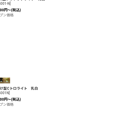
001-N
]
00
円
～
(税込)
プン価格
け型Cトロライト 乳白
001N
]
00
円
～
(税込)
プン価格