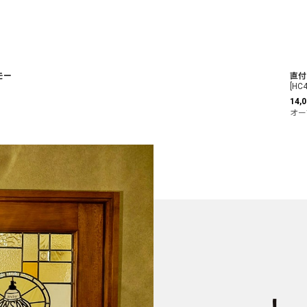
モー
直付
[
HC4
14,0
オー