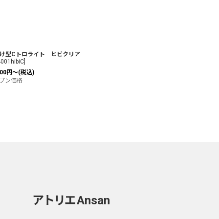
け型Cトロライト ヒビクリア
001hibiC
]
00
円
～
(税込)
プン価格
アトリエ
Ansan