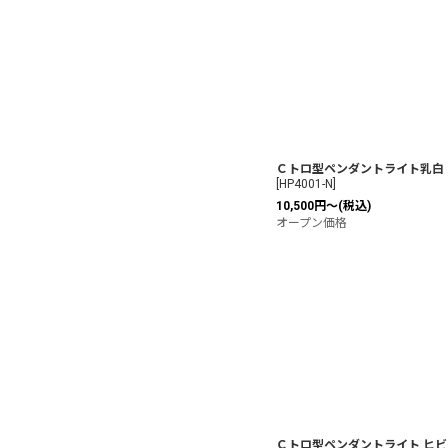
並び順
:
Ｃトロ型ペンダントライト乳白
[
HP4001-N
]
10,500
円
～
(税込)
オープン価格
Ｃトロ型ペンダントライト ヒビ