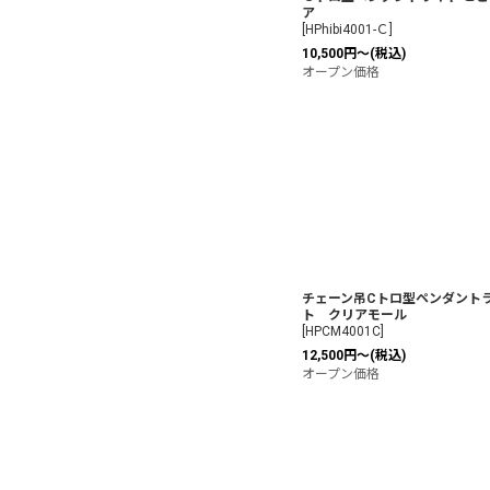
ア
[
HPhibi4001-Ｃ
]
10,500
円
～
(税込)
オープン価格
チェーン吊Cトロ型ペンダント
ト クリアモール
[
HPCM4001C
]
12,500
円
～
(税込)
オープン価格