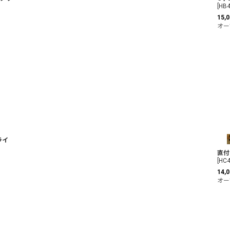
[
HB4
15,0
オー
ライ
直付
[
HC4
14,0
オー