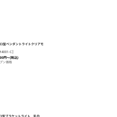
ロ型ペンダントライトクリアモ
Ｍ4001-Ｃ
]
00
円
～
(税込)
プン価格
ロ型ブラケットライト 乳白