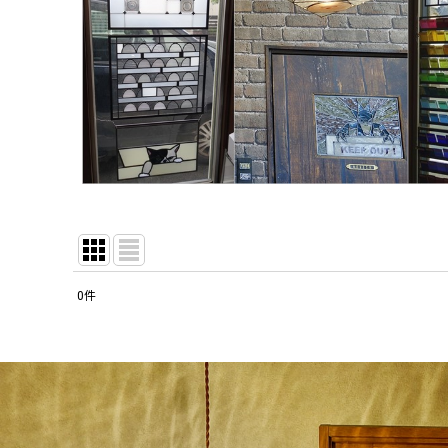
0
件
表示数
:
並び順
: