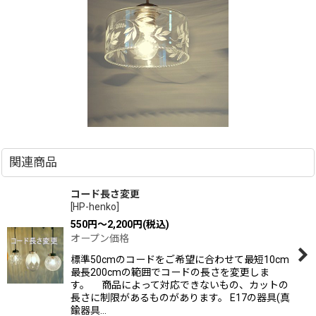
関連商品
コード長さ変更
[
HP-henko
]
550
円
～2,200
円
(税込)
オープン価格
標準50cmのコードをご希望に合わせて最短10cm
最長200cmの範囲でコードの長さを変更しま
す。 商品によって対応できないもの、カットの
長さに制限があるものがあります。 E17の器具(真
鍮器具…