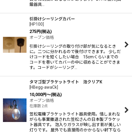
鍮器具…
引掛けシーリングカバー
[
HP100
]
275
円
(税込)
オープン価格
引掛けシーリングの取り付け部が気になるとき
に。二つに分かれるので後付けできます。 少しだ
けコードを短くしたい場合 15cmくらいまでの
コードを巻いてカバーの中に収めることができま
す。コードがシーリング…
タマゴ型ブラケットライト 泡クリアK
[
HBegg-awaCk
]
10,000
円
～
(税込)
オープン価格
在庫数 2点
笠松電機ブラケットライト器具使用。惜しまれな
がらも事業撤退された笠松さんの日本製ブラケッ
ト器具です。 泡入りガラスが映し出す影が美しい
灯りです。 屋外でも直接雨のかからない軒下なら