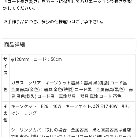
『コード長さ変更』をカートに追加してバリエーションで長さを指
定してください。
※手作り品につき、多少の仕様違いはご了承下さい。
商品詳細
サ
φ120mm コード：50cm
イ
ズ
ガラス：クリア キーソケット器具：器具 黒(樹脂) コード黒
色
金属器具(金色)：器具 金色(鉄製) コード黒 金属器具(黒色）:器
具 黒色(鉄製) コード黒 真鍮器具：器具 真鍮 コード 茶色
そ
キーソケット E26 40W キーソケット以外 E17 40W 引掛
の
けシーリング
他
シーリングカバー取付の場合 金属器具 黒と真鍮器具は当店
で販売の引掛けシーリングカバーはコードが細いのでカバーが