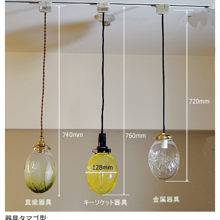
器具タマゴ型
: