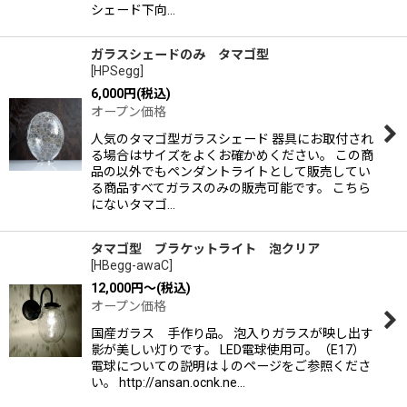
シェード下向…
ガラスシェードのみ タマゴ型
[
HPSegg
]
6,000
円
(税込)
オープン価格
人気のタマゴ型ガラスシェード 器具にお取付され
る場合はサイズをよくお確かめください。 この商
品の以外でもペンダントライトとして販売してい
る商品すべてガラスのみの販売可能です。 こちら
にないタマゴ…
タマゴ型 ブラケットライト 泡クリア
[
HBegg-awaC
]
12,000
円
～
(税込)
オープン価格
国産ガラス 手作り品。 泡入りガラスが映し出す
影が美しい灯りです。 LED電球使用可。（E17）
電球についての説明は↓のページをご参照くださ
い。 http://ansan.ocnk.ne…