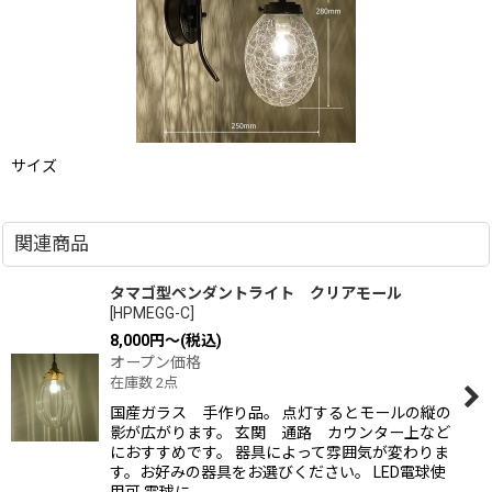
サイズ
関連商品
タマゴ型ペンダントライト クリアモール
[
HPMEGG-C
]
8,000
円
～
(税込)
オープン価格
在庫数 2点
国産ガラス 手作り品。 点灯するとモールの縦の
影が広がります。 玄関 通路 カウンター上など
におすすめです。 器具によって雰囲気が変わりま
す。お好みの器具をお選びください。 LED電球使
用可 電球に…