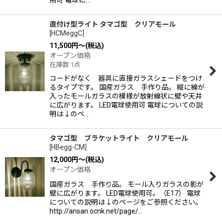
直付け型ライト タマゴ型 クリアモール
[
HCMeggC
]
11,500
円
～
(税込)
オープン価格
在庫数 1点
コードがなく 器具に直接ガラスシェードをつけ
るタイプです。 国産ガラス 手作り品。 縦に線が
入ったモールガラスの模様が放射線状に壁や天井
に広がります。 LED電球使用可 電球についての説
明は↓のペ…
タマゴ型 ブラケットライト クリアモール
[
HBegg-CM
]
12,000
円
～
(税込)
オープン価格
国産ガラス 手作り品。 モール入りガラスの影が
壁に広がります。 LED電球使用可。（E17） 電球
についての説明は↓のページをご参照ください。
http://ansan.ocnk.net/page/…