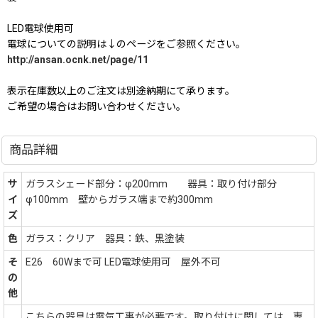
LED電球使用可
電球についての説明は↓のページをご参照ください。
http://ansan.ocnk.net/page/11
表示在庫数以上のご注文は別途納期にて承ります。
ご希望の場合はお問い合わせください。
商品詳細
サ
ガラスシェード部分：φ200mm 器具：取り付け部分
イ
φ100mm 壁からガラス端まで約300mm
ズ
色
ガラス：クリア 器具：鉄、黒塗装
そ
E26 60Wまで可 LED電球使用可 屋外不可
の
他
こちらの器具は電気工事が必要です。取り付けに関しては、専