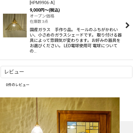
[
HPM9906-A
]
9,000
円
～
(税込)
オープン価格
在庫数 3点
国産ガラス 手作り品。 モールのふちがかわい
い、小さめのガラスシェードです。 取り付ける器
具によって雰囲気が変わります。お好みの器具を
お選びください。 LED電球使用可 電球について
の…
レビュー
0
件のレビュー