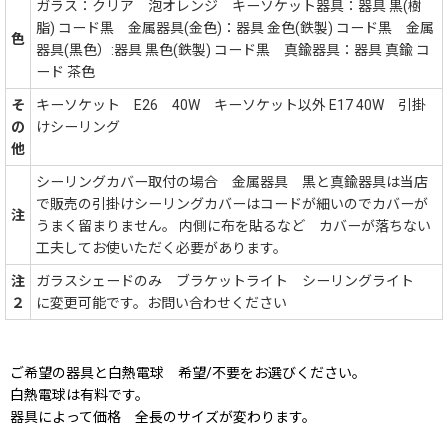
ガラス：クリア 泡オレンジ キーソケット器具：器具 黒(樹
脂) コード黒 金属器具(金色)：器具 金色(鉄製) コード黒 金属
色
器具(黒色）:器具 黒色(鉄製) コード黒 真鍮器具：器具 真鍮 コ
ード 茶色
そ
キーソケット E26 40W キーソケット以外 E17 40W 引掛
の
けシーリング
他
シーリングカバー取付の場合 金属器具 黒と真鍮器具は当店
で販売の引掛けシーリングカバーはコードが細いのでカバーが
注
うまく留まりません。 内側に布を貼るなど カバーが落ちない
工夫してお使いただく必要があります。
注
ガラスシェードのみ ブラケットライト シーリングライト
２
に変更可能です。お問い合わせください
ご希望の器具と白熱電球 希望/不要をお選びください。
白熱電球は有料です。
器具によって価格 全長のサイズが変わります。