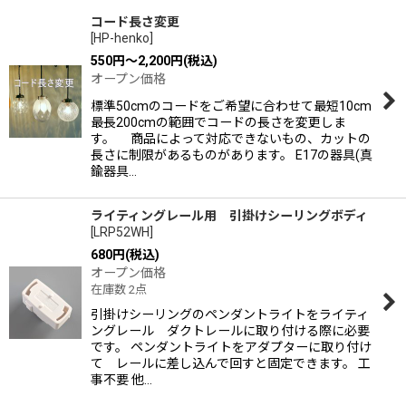
コード長さ変更
[
HP-henko
]
550
円
～2,200
円
(税込)
オープン価格
標準50cmのコードをご希望に合わせて最短10cm
最長200cmの範囲でコードの長さを変更しま
す。 商品によって対応できないもの、カットの
長さに制限があるものがあります。 E17の器具(真
鍮器具…
ライティングレール用 引掛けシーリングボディ
[
LRP52WH
]
680
円
(税込)
オープン価格
在庫数 2点
引掛けシーリングのペンダントライトをライティ
ングレール ダクトレールに取り付ける際に必要
です。 ペンダントライトをアダプターに取り付け
て レールに差し込んで回すと固定できます。 工
事不要 他…