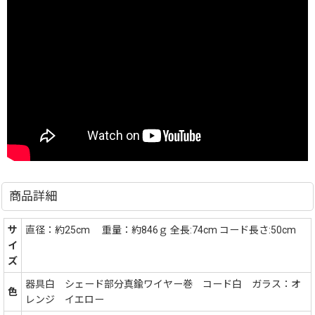
商品詳細
サ
直径：約25cm 重量：約846ｇ 全長:74cm コード長さ:50cm
イ
ズ
器具白 シェード部分真鍮ワイヤー巻 コード白 ガラス：オ
色
レンジ イエロー