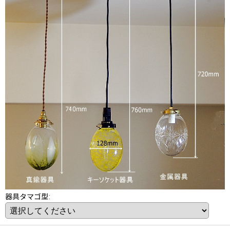
器具タマゴ型
: