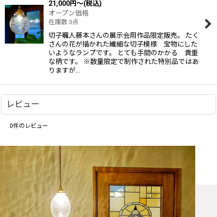
21,000
円
～
(税込)
オープン価格
在庫数 3点
切子職人藤本さんの展示会用作品限定販売。 たく
さんの花が描かれた繊細な切子模様 宝物にした
いようなランプです。 とても手間のかかる 貴重
な柄です。 ※数量限定で制作された特別品ではあ
りますが…
レビュー
0
件のレビュー