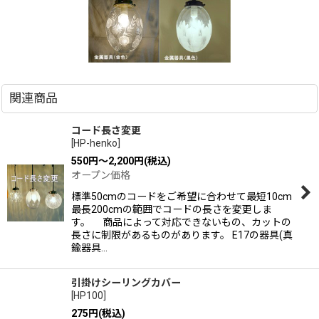
関連商品
コード長さ変更
[
HP-henko
]
550
円
～2,200
円
(税込)
オープン価格
標準50cmのコードをご希望に合わせて最短10cm
最長200cmの範囲でコードの長さを変更しま
す。 商品によって対応できないもの、カットの
長さに制限があるものがあります。 E17の器具(真
鍮器具…
引掛けシーリングカバー
[
HP100
]
275
円
(税込)