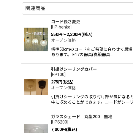
関連商品
コード長さ変更
[
HP-henko
]
550
円
～2,200
円
(税込)
オープン価格
標準50cmのコードをご希望に合わせて最
あります。 E17の器具(真鍮器具…
引掛けシーリングカバー
[
HP100
]
275
円
(税込)
オープン価格
引掛けシーリングの取り付け部が気になると
中に収めることができます。コードがシーリ
ガラスシェード 丸型200 無地
[
HPS200
]
7,000
円
(税込)