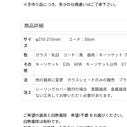
※手作り品につき、多少の仕様違いはご了承下さい。
商品詳細
サイ
φ210-215mm コード：50cm
ズ
色
ガラス：乳白 コード：黒 器具：キーソケット プ
その
キーソケット E26 60W キーソケット以外 E1
他
注
他の器具に変更 ガラスシェードのみの販売 ブラ
シーリングカバー取付の場合 真鍮器具 金属器具
注２
ない工夫してお使いただく必要があります。
ご希望の器具と白熱電球 希望/不要 をお選びください。
白熱電球は有料です。