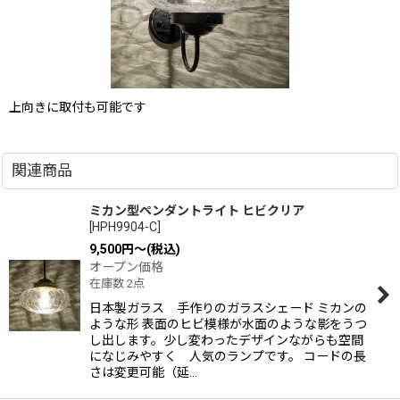
上向きに取付も可能です
関連商品
ミカン型ペンダントライト ヒビクリア
[
HPH9904-C
]
9,500
円
～
(税込)
オープン価格
在庫数 2点
日本製ガラス 手作りのガラスシェード ミカンの
ような形 表面のヒビ模様が水面のような影をうつ
し出します。少し変わったデザインながらも空間
になじみやすく 人気のランプです。 コードの長
さは変更可能（延…