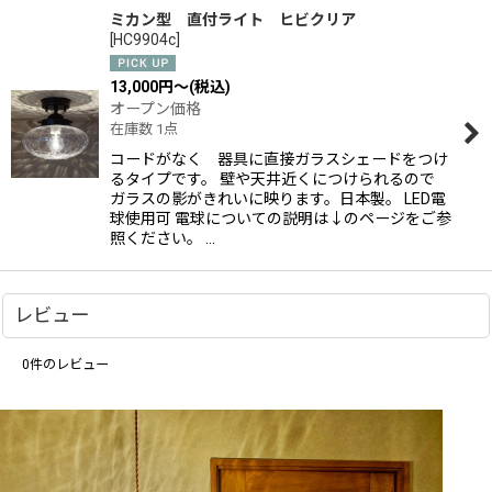
ミカン型 直付ライト ヒビクリア
[
HC9904c
]
13,000
円
～
(税込)
オープン価格
在庫数 1点
コードがなく 器具に直接ガラスシェードをつけ
るタイプです。 壁や天井近くにつけられるので
ガラスの影がきれいに映ります。日本製。 LED電
球使用可 電球についての説明は↓のページをご参
照ください。 …
レビュー
0
件のレビュー