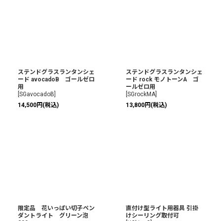
ステンドグラスランタンシェ
ステンドグラスランタンシェ
ード avocadoB ゴールゼロ
ード rock モノトーンA ゴ
用
ールゼロ用
[
SGavocadoB
]
[
SGrockMA
]
14,500
円
(税込)
13,800
円
(税込)
限定品 花いっぱい切子ペン
直付け型ライト用器具 引掛
ダントライト グリーン泡
けシーリング取付可