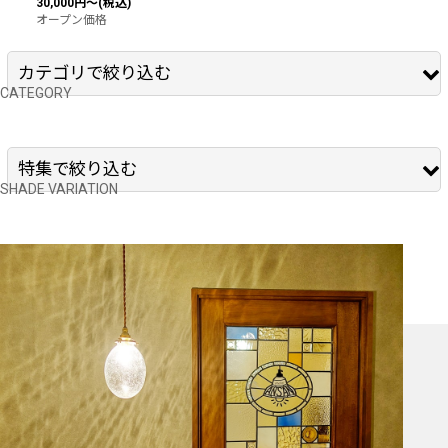
30,000
円
～
(税込)
オープン価格
カテゴリで絞り込む
ペンダントライト
特集で絞り込む
ブラケットライト
直付け型シーリングライト
切子ランプ
シャンデリア
ステンドグラス
スタンドランプ
丸型小さめ（125mm、138mm）
シェードのみ販売
丸型 200mm
屋外兼用直付け型
丸型 250mm
切子食器