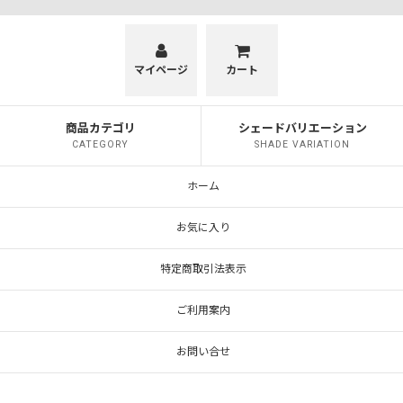
ボンボリ型
ナツメ型
マイページ
カート
かぼちゃ型
商品カテゴリ
シェードバリエーション
ミカン型
CATEGORY
SHADE VARIATION
HANA TSUBOMI
ホーム
レトロ 1005
お気に入り
レトロ 傘型
特定商取引法表示
レトロ 釣鐘型
ご利用案内
鉢型
お問い合せ
ラッパ型
ハット型