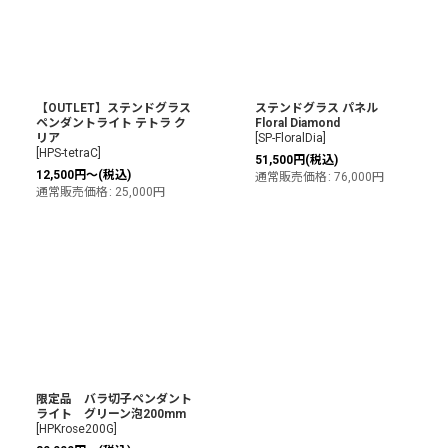
【OUTLET】ステンドグラス
ステンドグラス パネル
ペンダントライト テトラ ク
Floral Diamond
リア
[
SP-FloralDia
]
[
HPS-tetraC
]
51,500
円
(税込)
12,500
円
～
(税込)
通常販売価格
:
76,000
円
通常販売価格
:
25,000
円
限定品 バラ切子ペンダント
ライト グリーン泡200mm
[
HPKrose200G
]