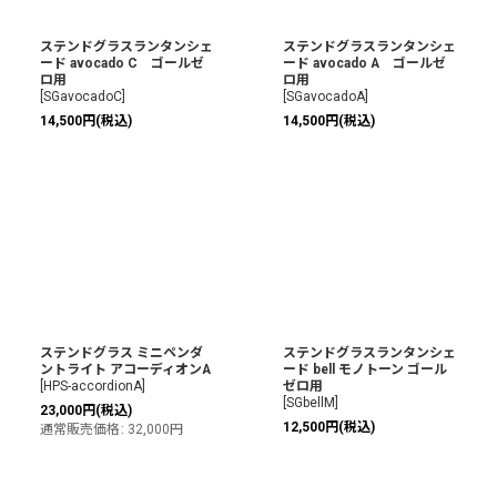
ステンドグラスランタンシェ
ステンドグラスランタンシェ
ード avocado C ゴールゼ
ード avocado A ゴールゼ
ロ用
ロ用
[
SGavocadoC
]
[
SGavocadoA
]
14,500
円
(税込)
14,500
円
(税込)
ステンドグラス ミニペンダ
ステンドグラスランタンシェ
ントライト アコーディオンA
ード bell モノトーン ゴール
[
HPS-accordionA
]
ゼロ用
[
SGbellM
]
23,000
円
(税込)
12,500
円
(税込)
通常販売価格
:
32,000
円