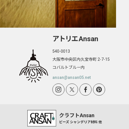
Cトロ型
ステンドグラスパネル
イチョウ型
シーリングカバー レール取り付け部品
Aトロ型
ゴールゼロ用 ステンドグラスランタン
アトリエ
Ansan
タマゴ型
円錐型 1001
540-0013
大阪市中央区内久宝寺町 2-7-15
オワン型 2001
コバルトブルー内
トキワ型
ansan@ansan05.net
ケーキ型
傘型 9901
花ぶち型 9906
クラフトAnsan
ビーズ シャンデリア材料 他
P1型・P5型