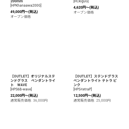
200mm
[
HCkiguG
]
[
HPKhanaawa200G
]
4,620
円
～
(税込)
49,000
円
～
(税込)
オープン価格
オープン価格
【OUTLET】オリジナルステ
【OUTLET】ステンドグラス
ンドグラス ペンダントライ
ペンダントライト テトラ ピ
ト WAVE
ンク
[
HPS6B-wave
]
[
HPS-tetraP
]
22,000
円
～
(税込)
12,500
円
～
(税込)
通常販売価格
:
36,000
円
通常販売価格
:
25,000
円