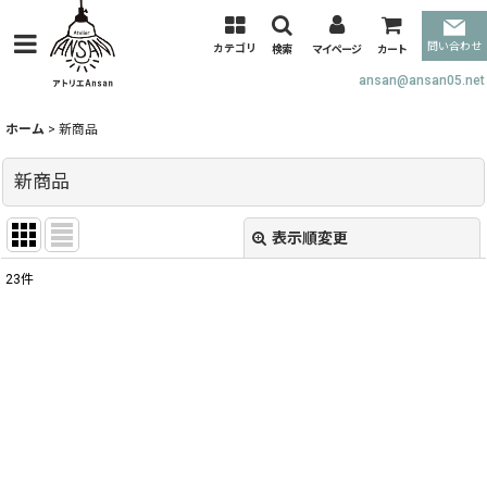
問い合わせ
カテゴリ
検索
マイページ
カート
ansan@ansan05.net
ホーム
>
新商品
新商品
表示順変更
閉じる
23
件
表示数
:
並び順
:
絞り込む