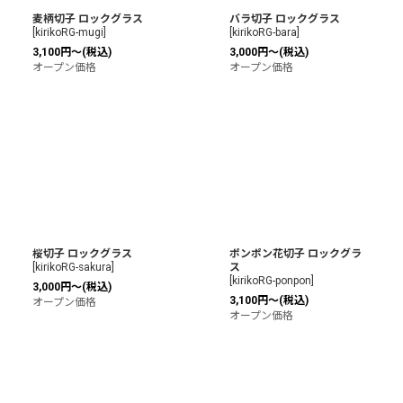
麦柄切子 ロックグラス
バラ切子 ロックグラス
[
kirikoRG-mugi
]
[
kirikoRG-bara
]
3,100
円
～
(税込)
3,000
円
～
(税込)
オープン価格
オープン価格
桜切子 ロックグラス
ポンポン花切子 ロックグラ
[
kirikoRG-sakura
]
ス
[
kirikoRG-ponpon
]
3,000
円
～
(税込)
3,100
円
～
(税込)
オープン価格
オープン価格