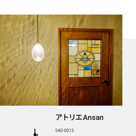
絞り込む
切子ランプ
ステンドグラス
丸型小さめ（125mm、138mm）
丸型 200mm
丸型 250mm
Cトロ型
イチョウ型
Aトロ型
アトリエ
Ansan
タマゴ型
円錐型 1001
540-0013