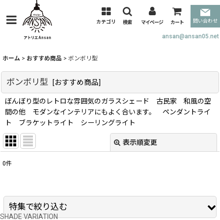
問い合わせ
カテゴリ
検索
マイページ
カート
ansan@ansan05.net
ホーム
>
おすすめ商品
>
ボンボリ型
ボンボリ型
[
おすすめ商品
]
ぼんぼり型のレトロな雰囲気のガラスシェード 古民家 和風の空
間の他 モダンなインテリアにもよく合います。 ペンダントライ
ト ブラケットライト シーリングライト
表示順変更
閉じる
0
件
表示数
:
並び順
:
特集で絞り込む