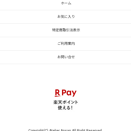
ホーム
レトロ 1005
お気に入り
レトロ 傘型
特定商取引法表示
レトロ 釣鐘型
ご利用案内
鉢型
お問い合せ
ラッパ型
ハット型
コーン型
ほのお型
ベル型
乳白ガラスシェード
Copyright(C) Atelier Ansan All Right Reserved.