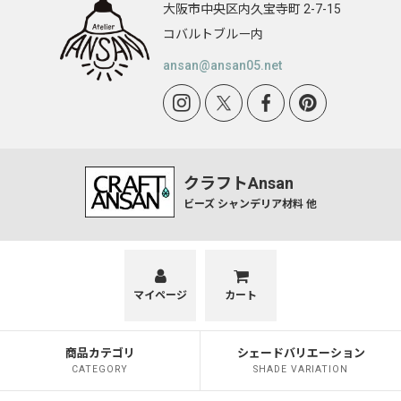
大阪市中央区内久宝寺町 2-7-15
オワン型 2001
コバルトブルー内
トキワ型
ansan@ansan05.net
ケーキ型
傘型 9901
花ぶち型 9906
クラフトAnsan
ビーズ シャンデリア材料 他
P1型・P5型
ボンボリ型
ナツメ型
マイページ
カート
かぼちゃ型
商品カテゴリ
シェードバリエーション
ミカン型
CATEGORY
SHADE VARIATION
HANA TSUBOMI