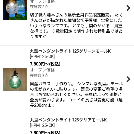
オープン価格
在庫数 3点
切子職人藤本さんの展示会用作品限定販売。 たく
さんの花が描かれた繊細な切子模様 宝物にした
いようなランプです。 とても手間のかかる 貴重
な柄です。 ※数量限定で制作された特別品ではあ
りますが…
丸型ペンダントライト125グリーンモールK
[
HPM125-GK
]
7,800
円
～
(税込)
オープン価格
在庫数 3点
国産ガラス 手作り品。 シンプルな丸型。モール
の影がきれいに映ります。 器具の変更ご希望の場
合はお問い合わせください。器具によって価格と
全長が変わります。 コードの長さは変更可能（延
長200cmま…
丸型ペンダントライト125クリアモールK
[
HPM125-CK
]
7,800
円
～
(税込)