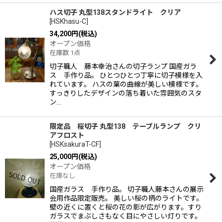
ハス切子 丸型138スタンドライト クリア
[
HSKhasu-C
]
34,200
円
(税込)
オープン価格
在庫数 1点
切子職人 藤本幸治さんの切子ランプ 国産ガラ
ス 手作り品。 ひとつひとつ丁寧に切子模様を入
れています。 ハスの葉の曲線が美しい模様です。
すっきりしたデザインの落ち着いた雰囲気のスタ
ン…
限定品 桜切子 丸型138 テーブルランプ クリ
アフロスト
[
HSKsakuraT-CF
]
25,000
円
(税込)
オープン価格
在庫なし
国産ガラス 手作り品。 切子職人藤本さんの展示
会用作品限定販売。 美しい桜の柄のライトです。
壁の近くに置くと桜の花の影が広がります。すり
ガラスでまぶしさもなく目にやさしい灯りです。