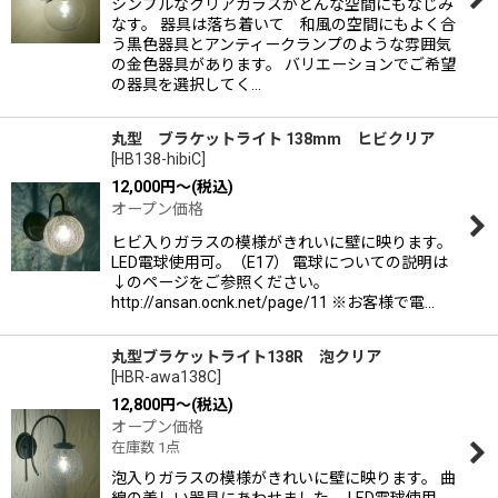
シンプルなクリアガラスがどんな空間にもなじみ
なす。 器具は落ち着いて 和風の空間にもよく合
う黒色器具とアンティークランプのような雰囲気
の金色器具があります。 バリエーションでご希望
の器具を選択してく…
丸型 ブラケットライト 138mm ヒビクリア
[
HB138-hibiC
]
12,000
円
～
(税込)
オープン価格
ヒビ入りガラスの模様がきれいに壁に映ります。
LED電球使用可。（E17） 電球についての説明は
↓のページをご参照ください。
http://ansan.ocnk.net/page/11 ※お客様で電…
丸型ブラケットライト138R 泡クリア
[
HBR-awa138C
]
12,800
円
～
(税込)
オープン価格
在庫数 1点
泡入りガラスの模様がきれいに壁に映ります。 曲