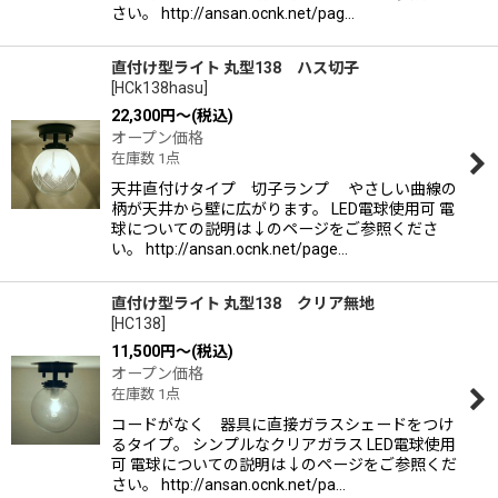
さい。 http://ansan.ocnk.net/pag…
直付け型ライト 丸型138 ハス切子
[
HCk138hasu
]
22,300
円
～
(税込)
オープン価格
在庫数 1点
天井直付けタイプ 切子ランプ やさしい曲線の
柄が天井から壁に広がります。 LED電球使用可 電
球についての説明は↓のページをご参照くださ
い。 http://ansan.ocnk.net/page…
直付け型ライト 丸型138 クリア無地
[
HC138
]
11,500
円
～
(税込)
オープン価格
在庫数 1点
コードがなく 器具に直接ガラスシェードをつけ
るタイプ。 シンプルなクリアガラス LED電球使用
可 電球についての説明は↓のページをご参照くだ
さい。 http://ansan.ocnk.net/pa…