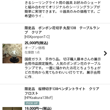
きるシーリングライト用の器具 お好みのシェード
と組み合わせてオリジナルのシーリングランプが
簡単に実現できます。 ※器具のみの価格です。ご
希望のライ…
限定品 ポンポン花切子 丸型138 テーブルラン
プ クリア
[
HSKponponT-C
]
25,000
円
(税込)
オープン価格
在庫数 1点
国産ガラス 手作り品。 切子職人藤本さんの展示
会用作品限定販売。 人気のポンポン花のテーブル
ランプです。 一面に描かれたお花とちょうちょが
どの方向から見てもかわいい灯りです。 展示会用
に作…
限定品 桜柄切子138ペンダントライト クリア
フロスト
[
HPKsakura138cF
]
19,000
円
～
(税込)