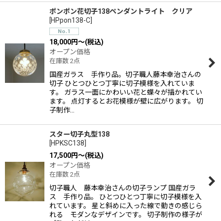
ポンポン花切子138ペンダントライト クリア
[
HPpon138-C
]
18,000
円
～
(税込)
オープン価格
在庫数 2点
国産ガラス 手作り品。切子職人藤本幸治さんの
切子 ひとつひとつ丁寧に切子模様を入れていま
す。 ガラス一面にかわいい花と蝶々が描かれてい
ます。 点灯するとお花模様が壁に広がります。 切
子制作…
スター切子丸型138
[
HPKSC138
]
17,500
円
～
(税込)
オープン価格
在庫数 2点
切子職人 藤本幸治さんの切子ランプ 国産ガラ
ス 手作り品。 ひとつひとつ丁寧に切子模様を入
れています。 星と斜めに入った線で動きの感じら
れる モダンなデザインです。 切子制作の様子が