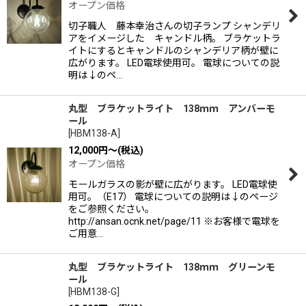
オープン価格
切子職人 藤本幸治さんの切子ランプ シャンデリ
アをイメージした キャンドル柄。 ブラケットラ
イトにするとキャンドルのシャンデリア柄が壁に
広がります。 LED電球使用可。 電球についての説
明は↓のペ…
丸型 ブラケットライト 138ｍｍ アンバーモ
ール
[
HBM138-A
]
12,000
円
～
(税込)
オープン価格
モールガラスの影が壁に広がります。 LED電球使
用可。（E17） 電球についての説明は↓のページ
をご参照ください。
http://ansan.ocnk.net/page/11 ※お客様で電球を
ご用意…
丸型 ブラケットライト 138ｍｍ グリーンモ
ール
[
HBM138-G
]