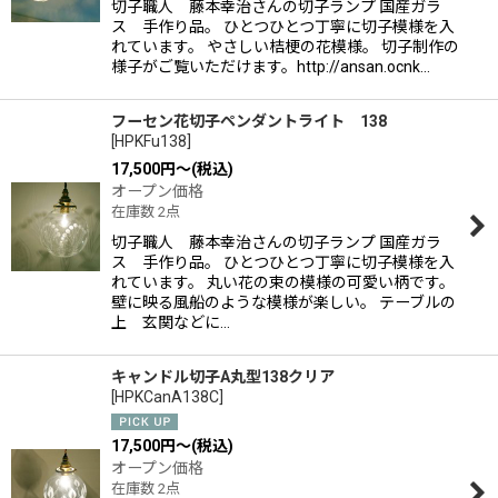
切子職人 藤本幸治さんの切子ランプ 国産ガラ
ス 手作り品。 ひとつひとつ丁寧に切子模様を入
れています。 やさしい桔梗の花模様。 切子制作の
様子がご覧いただけます。http://ansan.ocnk…
フーセン花切子ペンダントライト 138
[
HPKFu138
]
17,500
円
～
(税込)
オープン価格
在庫数 2点
切子職人 藤本幸治さんの切子ランプ 国産ガラ
ス 手作り品。 ひとつひとつ丁寧に切子模様を入
れています。 丸い花の束の模様の可愛い柄です。
壁に映る風船のような模様が楽しい。 テーブルの
上 玄関などに…
キャンドル切子A丸型138クリア
[
HPKCanA138C
]
17,500
円
～
(税込)
オープン価格
在庫数 2点