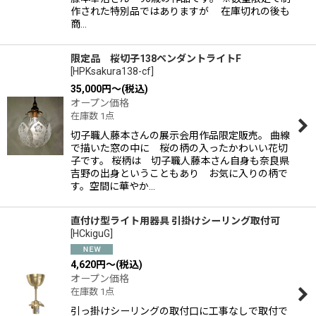
作された特別品ではありますが 在庫切れの後も
商…
限定品 桜切子138ペンダントライトF
[
HPKsakura138-cf
]
35,000
円
～
(税込)
オープン価格
在庫数 1点
切子職人藤本さんの展示会用作品限定販売。 曲線
で描いた窓の中に 桜の柄の入ったかわいい花切
子です。 桜柄は 切子職人藤本さん自身も奈良県
吉野の出身ということもあり お気に入りの柄で
す。空間に華やか…
直付け型ライト用器具 引掛けシーリング取付可
[
HCkiguG
]
4,620
円
～
(税込)
オープン価格
在庫数 1点
引っ掛けシーリングの取付口に工事なしで取付で