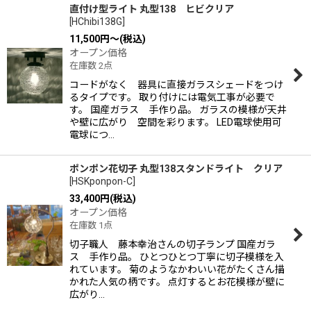
直付け型ライト 丸型138 ヒビクリア
[
HChibi138G
]
11,500
円
～
(税込)
オープン価格
在庫数 2点
コードがなく 器具に直接ガラスシェードをつけ
るタイプです。 取り付けには電気工事が必要で
す。 国産ガラス 手作り品。 ガラスの模様が天井
や壁に広がり 空間を彩ります。 LED電球使用可
電球につ…
ポンポン花切子 丸型138スタンドライト クリア
[
HSKponpon-C
]
33,400
円
(税込)
オープン価格
在庫数 1点
切子職人 藤本幸治さんの切子ランプ 国産ガラ
ス 手作り品。 ひとつひとつ丁寧に切子模様を入
れています。 菊のようなかわいい花がたくさん描
かれた人気の柄です。 点灯するとお花模様が壁に
広がり…