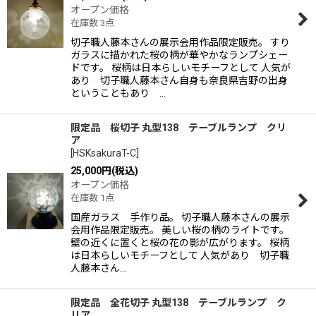
オープン価格
在庫数 3点
切子職人藤本さんの展示会用作品限定販売。 すり
ガラスに描かれた桜の柄が華やかなランプシェー
ドです。 桜柄は日本らしいモチーフとして 人気が
あり 切子職人藤本さん自身も奈良県吉野の出身
ということもあり …
限定品 桜切子 丸型138 テーブルランプ クリ
ア
[
HSKsakuraT-C
]
25,000
円
(税込)
オープン価格
在庫数 1点
国産ガラス 手作り品。 切子職人藤本さんの展示
会用作品限定販売。 美しい桜の柄のライトです。
壁の近くに置くと桜の花の影が広がります。 桜柄
は日本らしいモチーフとして 人気があり 切子職
人藤本さん…
限定品 全花切子 丸型138 テーブルランプ ク
リア