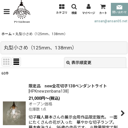
問い合わせ
カテゴリ
検索
マイページ
カート
ansan@ansan05.net
ホーム
>
丸型小さめ（125mm、138mm）
丸型小さめ（125mm、138mm）
表示順変更
閉じる
60
件
表示数
:
限定品 new全花切子138ペンダントライト
[
HPKnewzenbana138
]
並び順
:
21,000
円
～
(税込)
オープン価格
在庫数 1点
絞り込む
切子職人藤本さんの展示会用作品限定販売。 一面
にたくさんの花が入った 華やかな切子ランプ。
藤本幸治さん 96歳の作品です。 ※数量限定で制