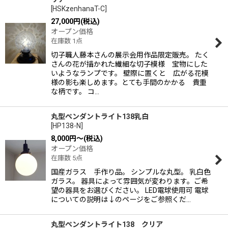
[
HSKzenhanaT-C
]
27,000
円
(税込)
オープン価格
在庫数 1点
切子職人藤本さんの展示会用作品限定販売。 たく
さんの花が描かれた繊細な切子模様 宝物にした
いようなランプです。 壁際に置くと 広がる花模
様の影も楽しめます。とても手間のかかる 貴重
な柄です。 コ…
丸型ペンダントライト138乳白
[
HP138-N
]
8,000
円
～
(税込)
オープン価格
在庫数 5点
国産ガラス 手作り品。 シンプルな丸型。 乳白色
ガラス。 器具によって雰囲気が変わります。ご希
望の器具をお選びください。 LED電球使用可 電球
についての説明は↓のページをご参照くだ…
丸型ペンダントライト138 クリア