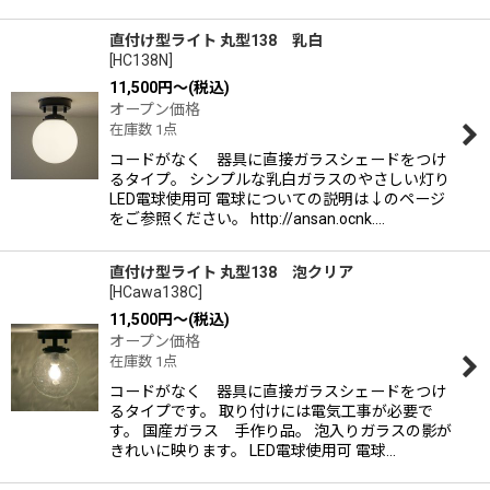
直付け型ライト 丸型138 乳白
[
HC138N
]
11,500
円
～
(税込)
オープン価格
在庫数 1点
コードがなく 器具に直接ガラスシェードをつけ
るタイプ。 シンプルな乳白ガラスのやさしい灯り
LED電球使用可 電球についての説明は↓のページ
をご参照ください。 http://ansan.ocnk.…
直付け型ライト 丸型138 泡クリア
[
HCawa138C
]
11,500
円
～
(税込)
オープン価格
在庫数 1点
コードがなく 器具に直接ガラスシェードをつけ
るタイプです。 取り付けには電気工事が必要で
す。 国産ガラス 手作り品。 泡入りガラスの影が
きれいに映ります。 LED電球使用可 電球…