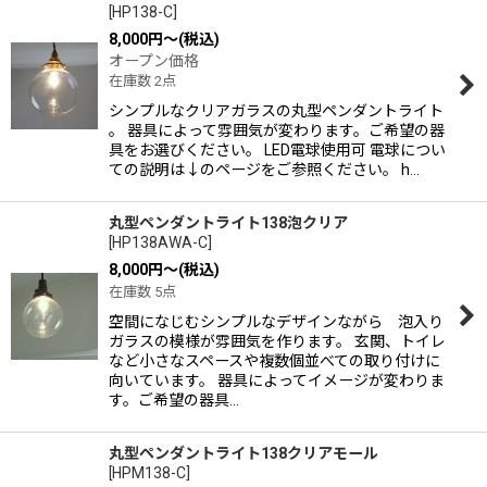
[
HP138-C
]
8,000
円
～
(税込)
オープン価格
在庫数 2点
シンプルなクリアガラスの丸型ペンダントライト
。 器具によって雰囲気が変わります。ご希望の器
具をお選びください。 LED電球使用可 電球につい
ての説明は↓のページをご参照ください。 h…
丸型ペンダントライト138泡クリア
[
HP138AWA-C
]
8,000
円
～
(税込)
在庫数 5点
空間になじむシンプルなデザインながら 泡入り
ガラスの模様が雰囲気を作ります。 玄関、トイレ
など小さなスペースや複数個並べての取り付けに
向いています。 器具によってイメージが変わりま
す。ご希望の器具…
丸型ペンダントライト138クリアモール
[
HPM138-C
]