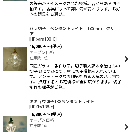
の矢来からイメージされた模様。昔からある切子
柄です。 器具によって雰囲気が変わります。お好
みの器具をお選び…
バラ切子 ペンダントライト 138mm クリ
ア
[
HPbara138-C
]
16,000
円
～
(税込)
オープン価格
在庫数 1点
国産ガラス 手作り品。切子職人藤本幸治さんの
切子 ひとつひとつ丁寧に切子模様を入れていま
す。 アンティークな雰囲気もある人気のバラ柄で
す。 点灯するとお花模様が壁に広がります。 切子
制作の様子がご覧…
キキョウ切子138ペンダントライト
[
HPKky138-c
]
18,800
円
～
(税込)
オープン価格
在庫数 1点