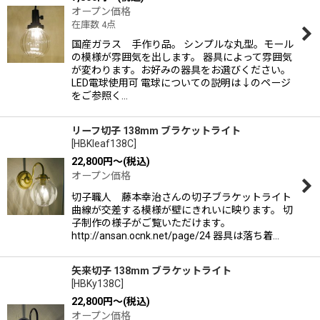
オープン価格
在庫数 4点
国産ガラス 手作り品。 シンプルな丸型。モール
の模様が雰囲気を出します。 器具によって雰囲気
が変わります。お好みの器具をお選びください。
LED電球使用可 電球についての説明は↓のページ
をご参照く…
リーフ切子 138mm ブラケットライト
[
HBKleaf138C
]
22,800
円
～
(税込)
オープン価格
切子職人 藤本幸治さんの切子ブラケットライト
曲線が交差する模様が壁にきれいに映ります。 切
子制作の様子がご覧いただけます。
http://ansan.ocnk.net/page/24 器具は落ち着…
矢来切子 138mm ブラケットライト
[
HBKy138C
]
22,800
円
～
(税込)
オープン価格