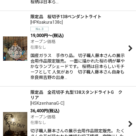
桜柄は日本ら…
限定品 桜切子138ペンダントライト
[
HPKsakura138c
]
19,000
円
～
(税込)
オープン価格
在庫なし
国産ガラス 手作り品。 切子職人藤本さんの展示
会用作品限定販売。 一面に描かれた桜の柄が華や
かなランプシェードです。 桜柄は日本らしいモチ
ーフとして 人気があり 切子職人藤本さん自身も
奈良県吉野の出身…
限定品 全花切子 丸型138スタンドライトG ク
リア
[
HSKzenhanaG-C
]
36,400
円
(税込)
オープン価格
在庫なし
切子職人藤本さんの展示会用作品限定販売。 たく