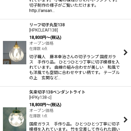
切子制作の様子がご覧いただけます。
http://ansan…
リーフ切子丸型138
[
HPKCLEAF138
]
18,800
円
～
(税込)
オープン価格
在庫数 4点
切子職人 藤本幸治さんの切子ランプ 国産ガラ
ス 手作り品。 ひとつひとつ丁寧に切子模様を入
れています。 曲線の組み合わせが美しい 和風で
も洋風でも空間に合わせやすい柄です。 テーブル
の上 玄関など…
矢来切子138ペンダントライト
[
HPKy138-c
]
18,800
円
～
(税込)
オープン価格
在庫数 1点
国産ガラス 手作り品。 ひとつひとつ丁寧に切子
模様を入れています。 竹を交差して作られた囲い