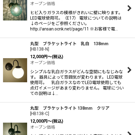
オープン価格
ヒビ入りガラスの模様がきれいに壁に映ります。
LED電球使用可。（E17） 電球についての説明は
↓のページをご参照ください。
http://ansan.ocnk.net/page/11 ※お客様で電…
丸型 ブラケットライト 乳白 138mm
[
HB138-N
]
12,000
円
～
(税込)
オープン価格
シンプルな乳白ガラスがどんな空間にもなじみな
す。 器具によって雰囲気が変わります。 LED電球
使用可。 乳白ガラスなのでLED電球使用しても
点灯イメージがあまり変わりません。 電球につい
ての説明は↓…
丸型 ブラケットライト 138mm クリア
[
HB138-C
]
12,000
円
～
(税込)
オープン価格