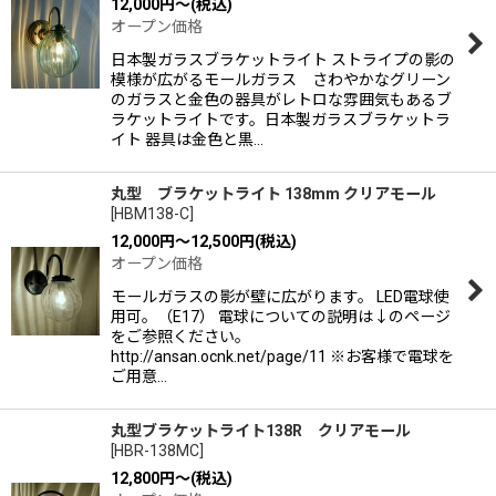
12,000
円
～
(税込)
オープン価格
日本製ガラスブラケットライト ストライプの影の
模様が広がるモールガラス さわやかなグリーン
のガラスと金色の器具がレトロな雰囲気もあるブ
ラケットライトです。日本製ガラスブラケットラ
イト 器具は金色と黒…
丸型 ブラケットライト 138mm クリアモール
[
HBM138-C
]
12,000
円
～12,500
円
(税込)
オープン価格
モールガラスの影が壁に広がります。 LED電球使
用可。（E17） 電球についての説明は↓のページ
をご参照ください。
http://ansan.ocnk.net/page/11 ※お客様で電球を
ご用意…
丸型ブラケットライト138R クリアモール
[
HBR-138MC
]
12,800
円
～
(税込)