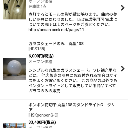
オープン価格
在庫数 1点
点灯するとモールの影が壁に映ります。 曲線の美
しい器具にあわせました。 LED電球使用可 電球に
ついての説明は↓のページをご参照ください。
http://ansan.ocnk.net/page/11…
ガラスシェードのみ 丸型138
[
HPS138
]
6,000
円
(税込)
オープン価格
シンプルな丸型のガラスシェード。ワレ補充用な
どに。 他店販売の器具にお取付される場合はサイ
ズをよくお確かめください。 この商品の以外でも
ペンダントライトとして販売している商品すべて
ガラスのみの販売…
ポンポン花切子 丸型138スタンドライトG クリ
ア
[
HSKponponG-C
]
33,400
円
(税込)