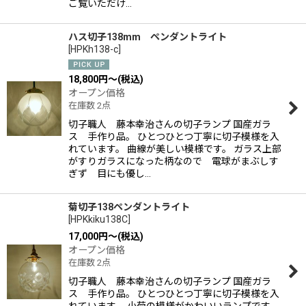
ご覧いただけ…
ハス切子138mm ペンダントライト
[
HPKh138-c
]
18,800
円
～
(税込)
オープン価格
在庫数 2点
切子職人 藤本幸治さんの切子ランプ 国産ガラ
ス 手作り品。 ひとつひとつ丁寧に切子模様を入
れています。 曲線が美しい模様です。 ガラス上部
がすりガラスになった柄なので 電球がまぶしす
ぎず 目にも優し…
菊切子138ペンダントライト
[
HPKkiku138C
]
17,000
円
～
(税込)
オープン価格
在庫数 2点
切子職人 藤本幸治さんの切子ランプ 国産ガラ
ス 手作り品。 ひとつひとつ丁寧に切子模様を入
れています。 小菊の模様がかわいいランプです。