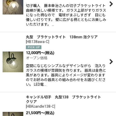
切子職人 藤本幸治さんの切子ブラケットライト
曲線が美しい模様です。 ガラス上部がすりガラス
になった柄なので 電球がまぶしすぎず 目にも
優しい灯りです。 壁に広がる柄とともにお楽しみ
いただけます。 …
丸型 ブラケットライト 138mm 泡クリア
[
HB138awa-C
]
12,000
円
～
(税込)
オープン価格
空間になじむシンプルなデザインながら 泡入り
ガラスの模様が雰囲気を作ります。 器具は金色と
黒があります。器具によりイメージが変わります
のでお好みの器具との組み合わせをお選びくださ
い。 LED電…
キャンドル切子 丸型138 ブラケットライト
クリア
[
HBKcandle138-C
]
21,500
円
～
(税込)