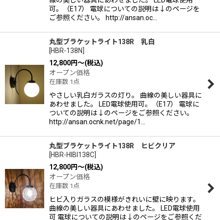
線の美しい器具にあわせました。 LED電球使用
可。（E17） 電球についての説明は↓のページを
ご参照ください。 http://ansan.oc…
丸型ブラケットライト138R 乳白
[
HBR-138N
]
12,800
円
～
(税込)
オープン価格
在庫数 1点
やさしい乳白ガラスの灯り。 曲線の美しい器具に
あわせました。 LED電球使用可。（E17） 電球に
ついての説明は↓のページをご参照ください。
http://ansan.ocnk.net/page/1…
丸型ブラケットライト138R ヒビクリア
[
HBR-HIBI138C
]
12,800
円
～
(税込)
オープン価格
在庫数 1点
ヒビ入りガラスの模様がきれいに壁に映ります。
曲線の美しい器具にあわせました。 LED電球使用
可 電球についての説明は↓のページをご参照くだ