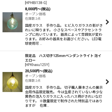
[
HPHIBI138-G
]
8,000
円
～
(税込)
オープン価格
在庫数 2点
国産ガラス 手作り品。 ヒビ入りガラスの影がき
れいに映ります。 小さなスペースやアクセントラ
ンプに向いています。 器具によって雰囲気が変わ
ります。お好みの器具をお選びください。 LED電
球使用可 …
限定品 ハス切子125mmペンダントライト 泡イ
エロー
[
HPKhasu125Y
]
20,500
円
～
(税込)
オープン価格
在庫数 2点
国産ガラス 手作り品。 切子職人藤本さんの展示
会用作品限定販売。 今は生産されていない希少な
黄色の泡入りガラスに入ったハス柄がきれいな灯
りです。 ※数量限定で制作された特別品ではあり
ますが 在庫…