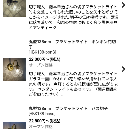
切子職人 藤本幸治さんの切子ブラケットライト
竹を交差して作られた囲いのことを矢来と呼び そ
こからイメージされた 切子の伝統模様です。 器具
は落ち着いて 和風の空間にもよく合う黒色器具
とアンティーク…
丸型138mm ブラケットライト ポンポン花切
子
[
HBK138-ponG
]
22,000
円
～
(税込)
オープン価格
切子職人 藤本幸治さんの切子ブラケットライト
ガラス一面にかわいい花と蝶々が描かれている人
気の柄です。 点灯するとお花模様が壁に広がりま
す。 ペンダントライトもあります。（関連商品を
ご参照ください）…
丸型138mm ブラケットライト ハス切子
[
HBK138-hasu
]
22,800
円
～
(税込)
オープン価格