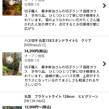
オープン価格
在庫数 1点
切子職人 藤本幸治さんの切子ランプ 国産ガラ
ス 手作り品。 ひとつひとつ丁寧に切子模様を入
れています。 菊のようなかわいい花がたくさん描
かれた人気の柄です。 点灯するとお花模様が壁に
広がり…
ハス切子 丸型138スタンドライトG クリア
[
HSKhasuG-C
]
34,200
円
(税込)
オープン価格
在庫数 1点
切子職人 藤本幸治さんの切子ランプ 国産ガラ
ス 手作り品。 ひとつひとつ丁寧に切子模様を入
れています。 曲線が美しいハス花柄 上部がすり
ガラスになっているのでまぶしさも軽減されるや
さしい灯り…
丸型 ブラケットライト 138mm ヒビグリーン
[
HB138-hibiG
]
12,000
円
～
(税込)