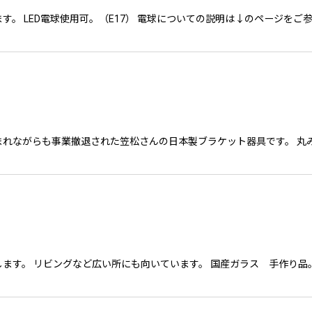
D電球使用可。（E17） 電球についての説明は↓のページをご参照ください。 ht
まれながらも事業撤退された笠松さんの日本製ブラケット器具です。 丸
…
ます。 リビングなど広い所にも向いています。 国産ガラス 手作り品。