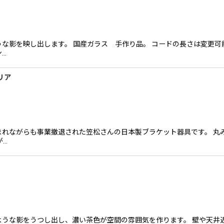
絞り込む
な影を映し出します。 国産ガラス 手作り品。 コードの長さは変更可能
…
リア
まれながらも事業撤退された笠松さんの日本製ブラケット器具です。 丸
が…
ような影をうつし出し、濃い茶色が空間の雰囲気を作ります。 壁や天井