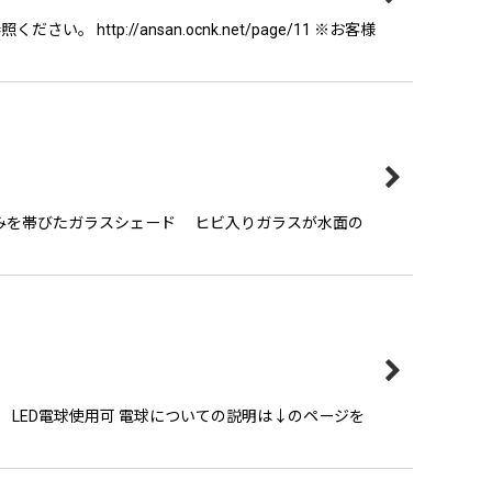
tp://ansan.ocnk.net/page/11 ※お客様
みを帯びたガラスシェード ヒビ入りガラスが水面の
 LED電球使用可 電球についての説明は↓のページを