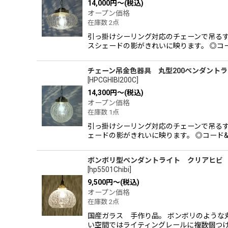
14,000
円
～
(税込)
オープン価格
在庫数 2点
引っ掛けシーリング対応のチェーンで吊るす
スシェードの影がきれいに映ります。 ◎コ
チェーン吊金色器具 丸型200ペンダント
[
HPCGHIBI200C
]
14,300
円
～
(税込)
オープン価格
在庫数 1点
引っ掛けシーリング対応のチェーンで吊るす
ェードの影がきれいに映ります。 ◎コード&
ボンボリ型ペンダントライト クリアヒ
[
hp5501Chibi
]
9,500
円
～
(税込)
オープン価格
在庫数 2点
国産ガラス 手作り品。 ボンボリのような
い空間ではライティングレールに複数個つけ