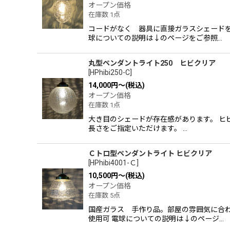
オープン価格
在庫数 1点
コードがなく 器具に直接ガラスシェードを
球についての説明は↓のページをご参照…
丸型ペンダントライト250 ヒビクリア
[
HPhibi250-C
]
14,000
円
～
(税込)
オープン価格
在庫数 1点
大き目のシェードが存在感があります。 ヒ
長さをご指定いただけます。 …
Ｃトロ型ペンダントライト ヒビクリア
[
HPhibi4001-Ｃ
]
10,500
円
～
(税込)
オープン価格
在庫数 5点
国産ガラス 手作り品。部屋の雰囲気に合わ
使用可 電球についての説明は↓のページ…