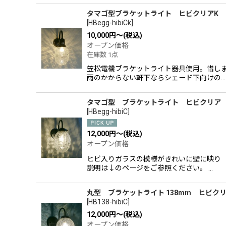
タマゴ型ブラケットライト ヒビクリアK
[
HBegg-hibiCk
]
10,000
円
～
(税込)
オープン価格
在庫数 1点
笠松電機ブラケットライト器具使用。惜しま
雨のかからない軒下ならシェード下向けの…
タマゴ型 ブラケットライト ヒビクリア
[
HBegg-hibiC
]
12,000
円
～
(税込)
オープン価格
ヒビ入りガラスの模様がきれいに壁に映り 空
説明は↓のページをご参照ください。 …
丸型 ブラケットライト 138mm ヒビク
[
HB138-hibiC
]
12,000
円
～
(税込)
オープン価格