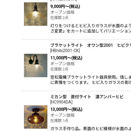
並び順
:
9,000
円
～
(税込)
オープン価格
在庫数 2点
灯りをつけるとヒビ入りガラスが水面のよう
さ変更』をカートに追加してバリエーション
ブラケットライト オワン型2001 ヒビク
[
HBhibi2001-CK
]
11,000
円
～
(税込)
オープン価格
在庫数 2点
笠松電機ブラケットライト器具使用。惜し
に表情をつくります。 ヒビ入りガラスの影
ミカン型 直付ライト 濃アンバーヒビ
[
HC9904DA
]
13,000
円
～
(税込)
オープン価格
在庫数 1点
ガラス手作り品。表面のヒビ模様が水面の