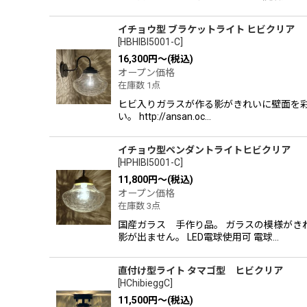
イチョウ型 ブラケットライト ヒビクリア
[
HBHIBI5001-C
]
16,300
円
～
(税込)
オープン価格
在庫数 1点
ヒビ入りガラスが作る影がきれいに壁面を彩
い。 http://ansan.oc…
イチョウ型ペンダントライトヒビクリア
[
HPHIBI5001-C
]
11,800
円
～
(税込)
オープン価格
在庫数 3点
国産ガラス 手作り品。 ガラスの模様がき
影が出ません。 LED電球使用可 電球…
直付け型ライト タマゴ型 ヒビクリア
[
HChibieggC
]
11,500
円
～
(税込)