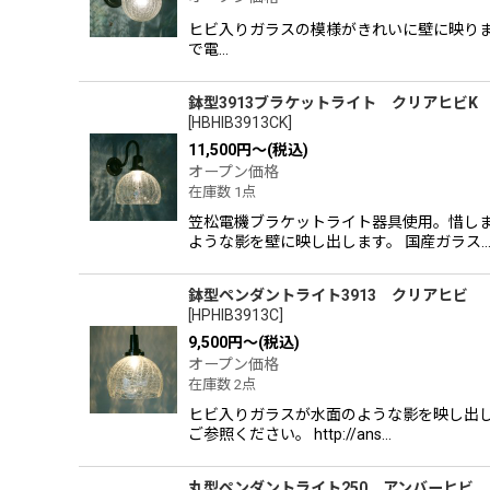
ヒビ入りガラスの模様がきれいに壁に映ります。 LE
で電…
鉢型3913ブラケットライト クリアヒビK
[
HBHIB3913CK
]
11,500
円
～
(税込)
オープン価格
在庫数 1点
笠松電機ブラケットライト器具使用。惜し
ような影を壁に映し出します。 国産ガラス
鉢型ペンダントライト3913 クリアヒビ
[
HPHIB3913C
]
9,500
円
～
(税込)
オープン価格
在庫数 2点
ヒビ入りガラスが水面のような影を映し出し
ご参照ください。 http://ans…
丸型ペンダントライト250 アンバーヒビ