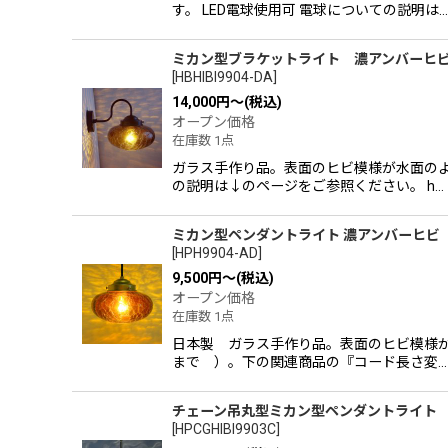
す。 LED電球使用可 電球についての説明は…
ミカン型ブラケットライト 濃アンバーヒ
[
HBHIBI9904-DA
]
14,000
円
～
(税込)
オープン価格
在庫数 1点
ガラス手作り品。表面のヒビ模様が水面のよ
の説明は↓のページをご参照ください。 h…
ミカン型ペンダントライト 濃アンバーヒビ
[
HPH9904-AD
]
9,500
円
～
(税込)
オープン価格
在庫数 1点
日本製 ガラス手作り品。表面のヒビ模様が
まで ）。下の関連商品の『コード長さ変…
チェーン吊丸型ミカン型ペンダントライト
[
HPCGHIBI9903C
]