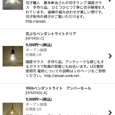
切子職人 藤本幸治さんの切子ランプ 国産ガラ
ス 手作り品。 ひとつひとつ丁寧に切子模様を入
れています。 曲線の組み合わせが美しい柄です。
切子制作の様子がご覧いただけます。
http://ansan…
花ぶちペンダントライトクリア
[
HP9906-C
]
9,000
円
～
(税込)
オープン価格
在庫数 2点
国産ガラス 手作り品。アンティークな感じもす
るガラスで和風の部屋にも似合います。LED電球
使用可 電球についての説明は↓のページをご参照
ください。 http://ansan.ocnk.net…
9906ペンダントライト アンバーモール
[
HPM9906-A
]
9,000
円
～
(税込)
オープン価格
在庫数 3点