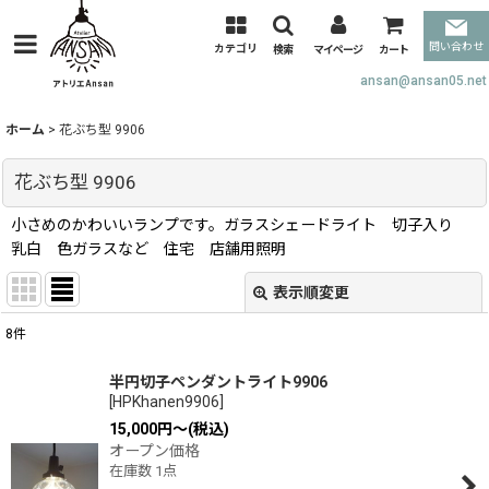
問い合わせ
カテゴリ
検索
マイページ
カート
ansan@ansan05.net
ホーム
>
花ぶち型 9906
花ぶち型 9906
小さめのかわいいランプです。ガラスシェードライト 切子入り
乳白 色ガラスなど 住宅 店舗用照明
表示順変更
閉じる
8
件
表示数
:
半円切子ペンダントライト9906
[
HPKhanen9906
]
並び順
:
15,000
円
～
(税込)
オープン価格
在庫数 1点
絞り込む