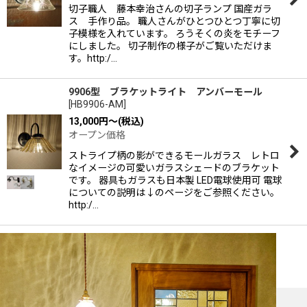
切子職人 藤本幸治さんの切子ランプ 国産ガラ
ス 手作り品。 職人さんがひとつひとつ丁寧に切
子模様を入れています。 ろうそくの炎をモチーフ
にしました。 切子制作の様子がご覧いただけま
す。http:/…
9906型 ブラケットライト アンバーモール
[
HB9906-AM
]
13,000
円
～
(税込)
オープン価格
ストライプ柄の影ができるモールガラス レトロ
なイメージの可愛いガラスシェードのブラケット
です。 器具もガラスも日本製 LED電球使用可 電球
についての説明は↓のページをご参照ください。
http:/…