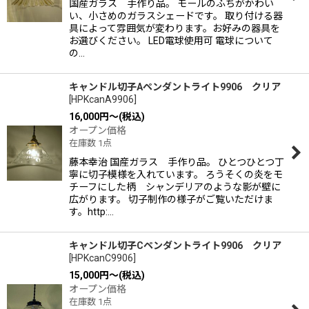
国産ガラス 手作り品。 モールのふちがかわい
い、小さめのガラスシェードです。 取り付ける器
具によって雰囲気が変わります。お好みの器具を
お選びください。 LED電球使用可 電球について
の…
キャンドル切子Aペンダントライト9906 クリア
[
HPKcanA9906
]
16,000
円
～
(税込)
オープン価格
在庫数 1点
藤本幸治 国産ガラス 手作り品。 ひとつひとつ丁
寧に切子模様を入れています。 ろうそくの炎をモ
チーフにした柄 シャンデリアのような影が壁に
広がります。 切子制作の様子がご覧いただけま
す。http:…
キャンドル切子Cペンダントライト9906 クリア
[
HPKcanC9906
]
15,000
円
～
(税込)
オープン価格
在庫数 1点