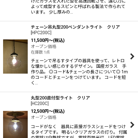
けたガラスを入れた型を高速回転させ、遠心力に
よって成型するスピンと呼ばれる製法で作られて
います。 少し厚みの…
チェーン吊丸型200ペンダントライト クリア
[
HPC200C
]
11,500
円
～
(税込)
オープン価格
在庫数 1点
チェーンで吊るすタイプの器具を使って、レトロ
な懐かしい感じのするデザイン。 国産ガラス 手
作り品。 ◎コード&チェーンの長さについて◎ 1m
のコードとチェーンをつけています。 コードを短
く…
丸型200直付型ライト クリア
[
HC200C
]
12,500
円
～
(税込)
オープン価格
コードがなく 器具に直接ガラスシェードをつけ
るタイプです。 明るいクリアガラスの灯り。 付属
の電球は白熱球ですが 電球型蛍光灯 LED電球