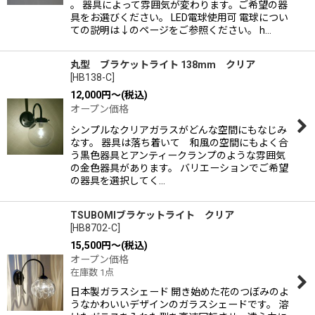
。 器具によって雰囲気が変わります。ご希望の器
具をお選びください。 LED電球使用可 電球につい
ての説明は↓のページをご参照ください。 h…
丸型 ブラケットライト 138mm クリア
[
HB138-C
]
12,000
円
～
(税込)
オープン価格
シンプルなクリアガラスがどんな空間にもなじみ
なす。 器具は落ち着いて 和風の空間にもよく合
う黒色器具とアンティークランプのような雰囲気
の金色器具があります。 バリエーションでご希望
の器具を選択してく…
TSUBOMIブラケットライト クリア
[
HB8702-C
]
15,500
円
～
(税込)
オープン価格
在庫数 1点
日本製ガラスシェード 開き始めた花のつぼみのよ
うなかわいいデザインのガラスシェードです。 溶