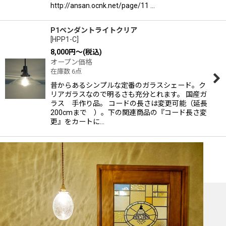
http://ansan.ocnk.net/page/11 …
P1ペンダントライトクリア
[
HPP1-C
]
8,000
円
～
(税込)
オープン価格
在庫数 6点
昔からあるシンプルな定番のガラスシェード。ク
リアガラスなので明るさも充分とれます。 国産ガ
ラス 手作り品。 コードの長さは変更可能（延長
200cmまで ）。下の関連商品の『コード長さ変
更』をカートに…