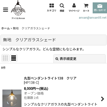
問い合わせ
カテゴリ
検索
マイページ
カート
ansan@ansan05.net
ホーム
>
無地 クリアガラスシェード
無地 クリアガラスシェード
シンプルなクリアガラス。どんな空間にもなじみます。
表示順変更
閉じる
8
件
表示数
:
丸型ペンダントライト138 クリア
[
HP138-C
]
並び順
:
8,000
円
～
(税込)
オープン価格
在庫数 2点
絞り込む
シンプルなクリアガラスの丸型ペンダントライト