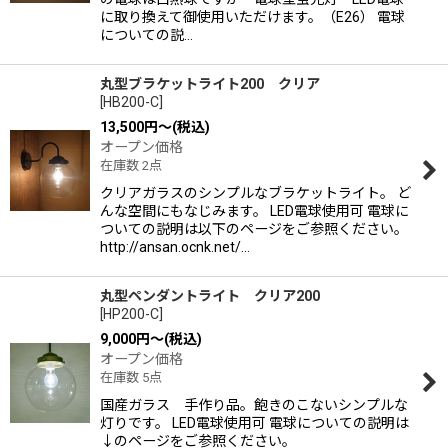
に取り換えて御使用いただけます。（E26） 電球
についての説…
丸型ブラケットライト200 クリア
[
HB200-C
]
13,500
円
～
(税込)
オープン価格
在庫数 2点
クリアガラスのシンプルなブラケットライト。 ど
んな空間にもなじみます。 LED電球使用可 電球に
ついての説明は以下のページをご参照ください。
http://ansan.ocnk.net/…
丸型ペンダントライト クリア200
[
HP200-C
]
9,000
円
～
(税込)
オープン価格
在庫数 5点
国産ガラス 手作り品。飽きのこないシンプルな
灯りです。 LED電球使用可 電球についての説明は
↓のページをご参照ください。