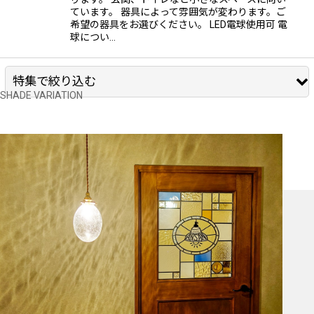
ています。 器具によって雰囲気が変わります。ご
希望の器具をお選びください。 LED電球使用可 電
球につい…
特集で絞り込む
切子ランプ
ステンドグラス
丸型小さめ（125mm、138mm）
丸型 200mm
丸型 250mm
Cトロ型
イチョウ型