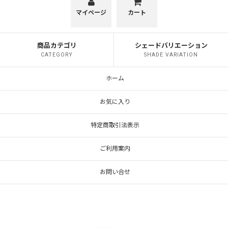
ナツメ型
マイページ
カート
かぼちゃ型
商品カテゴリ
シェードバリエーション
ミカン型
CATEGORY
SHADE VARIATION
HANA TSUBOMI
ホーム
レトロ 1005
お気に入り
レトロ 傘型
特定商取引法表示
レトロ 釣鐘型
ご利用案内
鉢型
お問い合せ
ラッパ型
ハット型
コーン型