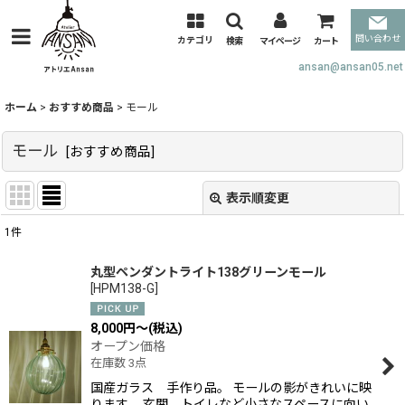
問い合わせ
カテゴリ
検索
マイページ
カート
ansan@ansan05.net
ホーム
>
おすすめ商品
>
モール
モール
[
おすすめ商品
]
表示順変更
閉じる
1
件
表示数
:
丸型ペンダントライト138グリーンモール
[
HPM138-G
]
並び順
:
8,000
円
～
(税込)
オープン価格
絞り込む
在庫数 3点
国産ガラス 手作り品。 モールの影がきれいに映
ります。 玄関、トイレなど小さなスペースに向い