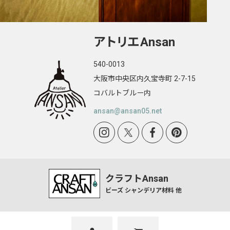
Aトロ型
アトリエ
Ansan
タマゴ型
円錐型 1001
540-0013
大阪市中央区内久宝寺町 2-7-15
オワン型 2001
コバルトブルー内
トキワ型
ansan@ansan05.net
ケーキ型
傘型 9901
花ぶち型 9906
クラフトAnsan
ビーズ シャンデリア材料 他
P1型・P5型
ボンボリ型