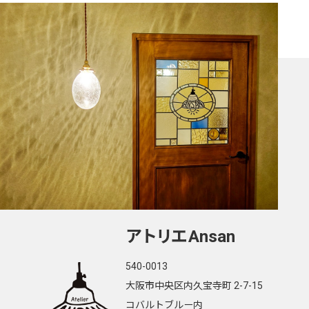
切子ランプ
ステンドグラス
丸型小さめ（125mm、138mm）
丸型 200mm
丸型 250mm
Cトロ型
イチョウ型
Aトロ型
アトリエ
Ansan
タマゴ型
円錐型 1001
540-0013
大阪市中央区内久宝寺町 2-7-15
オワン型 2001
コバルトブルー内