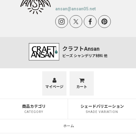
トキワ型
ansan@ansan05.net
ケーキ型
傘型 9901
花ぶち型 9906
クラフトAnsan
ビーズ シャンデリア材料 他
P1型・P5型
ボンボリ型
ナツメ型
マイページ
カート
かぼちゃ型
商品カテゴリ
シェードバリエーション
ミカン型
CATEGORY
SHADE VARIATION
HANA TSUBOMI
ホーム
レトロ 1005